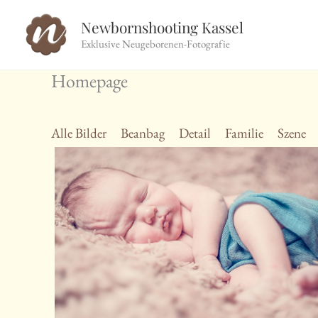
Zum
Newbornshooting Kassel
Inhalt
Exklusive Neugeborenen-Fotografie
springen
Homepage
Alle Bilder
Beanbag
Detail
Familie
Szene